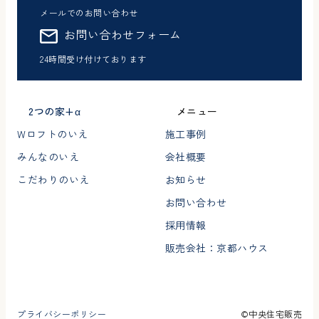
メールでのお問い合わせ
お問い合わせフォーム
24時間受け付けております
2つの家+α
メニュー
Wロフトのいえ
施工事例
みんなのいえ
会社概要
こだわりのいえ
お知らせ
お問い合わせ
採用情報
販売会社：京都ハウス
プライバシーポリシー
©️中央住宅販売