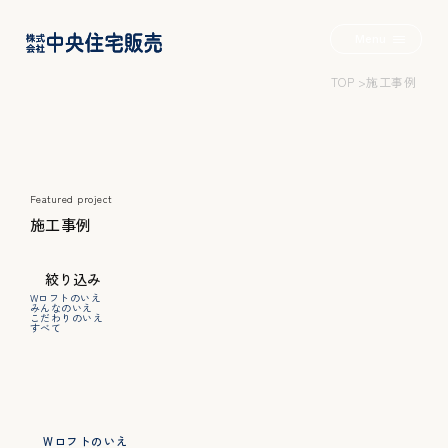
Menu
TOP
施工事例
2つの家+α
Featured project
施
工
事
例
絞り込み
Wロフトのいえ
みんなのいえ
こだわりのいえ
すべて
Wロフトのいえ
Wロフトのいえ