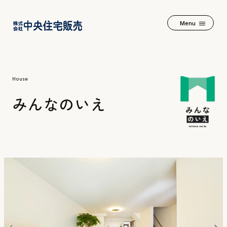
Menu
House
みんなのいえ
2つの家+α