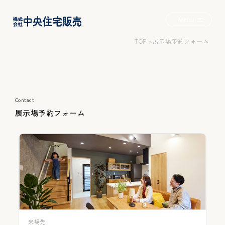
Menu
TOP
展示場予約フォーム
2つの家+α
Contact
Wロフトのいえ
展
示
場
予
約
フ
ォ
ー
ム
みんなのいえ
こだわりのいえ
来場先