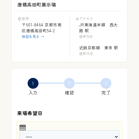
唐橋高田町展示場
住所
アクセス
〒601-8464 京都市南
JR東海道本線 西大
施工事例
区唐橋高田町54-2
路 駅
地図を見る →
徒歩15分
近鉄京都線 東寺 駅
徒歩13分
会社概要
1
2
3
入力
確認
完了
お知らせ
来場希望日
お問い合わせ