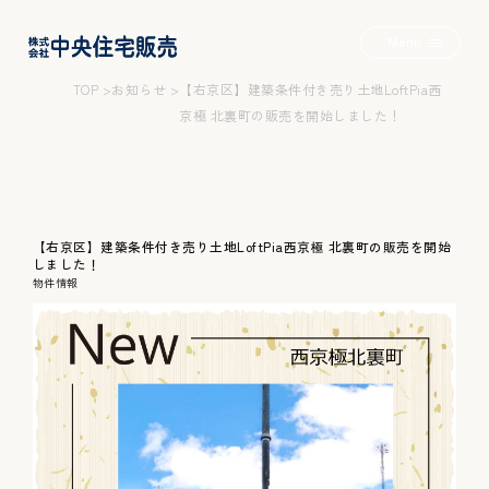
Menu
TOP
お知らせ
【右京区】建築条件付き売り土地LoftPia西
京極 北裏町の販売を開始しました！
2つの家+α
【右京区】建築条件付き売り土地LoftPia西京極 北裏町の販売を開始
しました！
物件情報
Wロフトのいえ
みんなのいえ