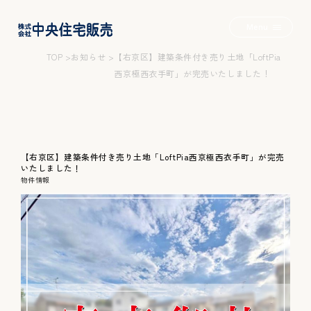
Menu
TOP
お知らせ
【右京区】建築条件付き売り土地「LoftPia
西京極西衣手町」が完売いたしました！
2つの家+α
【右京区】建築条件付き売り土地「LoftPia西京極西衣手町」が完売
いたしました！
物件情報
Wロフトのいえ
みんなのいえ