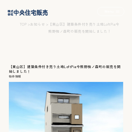
Menu
TOP
お知らせ
【東山区】建築条件付き売り土地LoftPia今
熊野椥ノ森町の販売を開始しました！
2つの家+α
【東山区】建築条件付き売り土地LoftPia今熊野椥ノ森町の販売を開
始しました！
物件情報
Wロフトのいえ
みんなのいえ