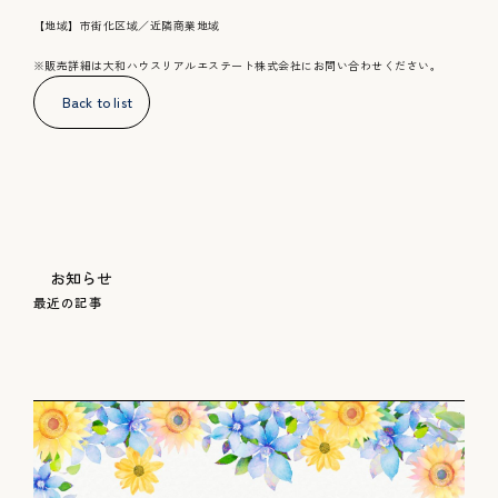
【地域】市街化区域／近隣商業地域
※販売詳細は大和ハウスリアルエステート株式会社にお問い合わせください。
Back to list
お知らせ
お知らせ
お問い合わせ
最
近
の
記
事
採用情報