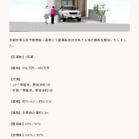
こだわりのいえ
京都市東山区今熊野椥ノ森町にて建築条件付き売り土地の販売を開始いたしまし
た。
【区画数】2区画
【価格】3766万円～3896万円
【交通】
施工事例
・JR「東福寺」駅徒歩約7分
・京阪「東福寺」駅徒歩約7分
【面積】約79.14㎡～約90.57㎡
【道路】北東側公道約5.3m
【建蔽率】60％／80％
会社概要
【容積率】200％／300％